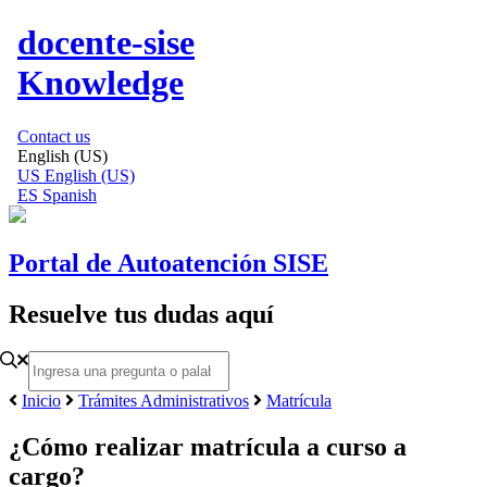
docente-sise
Knowledge
Contact us
English (US)
US
English (US)
ES
Spanish
Portal de Autoatención SISE
Resuelve tus dudas aquí
Inicio
Trámites Administrativos
Matrícula
¿Cómo realizar matrícula a curso a
cargo?