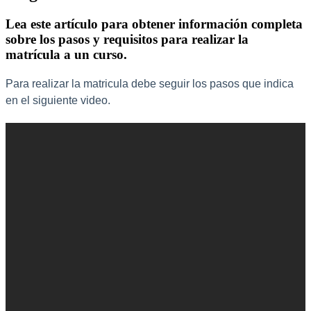
Lea este artículo para obtener información completa
sobre los pasos y requisitos para realizar la
matrícula a un curso.
Para
realizar
la
matricula
debe
seguir
los
pasos
que
indica
en
el
siguiente
video
.